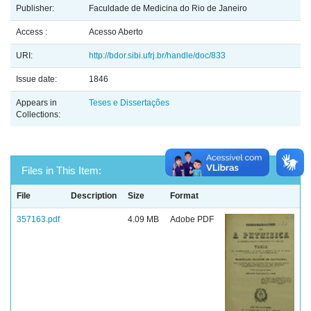
Publisher:
Faculdade de Medicina do Rio de Janeiro
Access :
Acesso Aberto
URI:
http://bdor.sibi.ufrj.br/handle/doc/833
Issue date:
1846
Appears in
Teses e Dissertações
Collections:
Files in This Item:
File
Description
Size
Format
357163.pdf
4.09 MB
Adobe PDF