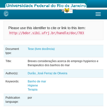
Skip
navigation
Please use this identifier to cite or link to this item:
http://bdor.sibi.ufrj.br/handle/doc/783
Document
Tese (livre docência)
type:
Title:
Breves considerações acerca do emprego hygienico e
therapeutico dos banhos do mar
Author(s):
Durão, José Ferraz de Oliveira
Keywords:
Banho de mar
Higiene
Terapia
Publication
por
language: