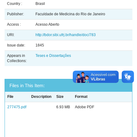
Country :
Brasil
Publisher:
Faculdade de Medicina do Rio de Janeiro
Access :
Acesso Aberto
URI:
http://bdor.sibi.ufrj.br/handle/doc/783
Issue date:
1845
Appears in
Teses e Dissertações
Collections:
Files in This Item:
File
Description
Size
Format
277475.pdf
6.93 MB
Adobe PDF