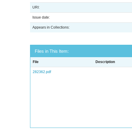
URI:
Issue date:
Appears in Collections:
Files in This Item:
File
Description
282362.pdf