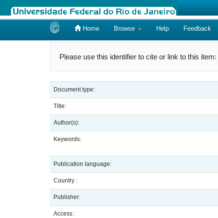
Home
Browse
Help
Feedback
Skip
navigation
Please use this identifier to cite or link to this item
Document type:
Title:
Author(s):
Keywords:
Publication language:
Country :
Publisher:
Access :