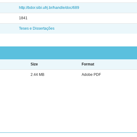
http://bdor.sibi.ufrj.br/handle/doc/689
1841
Teses e Dissertações
Size
Format
2.44 MB
Adobe PDF