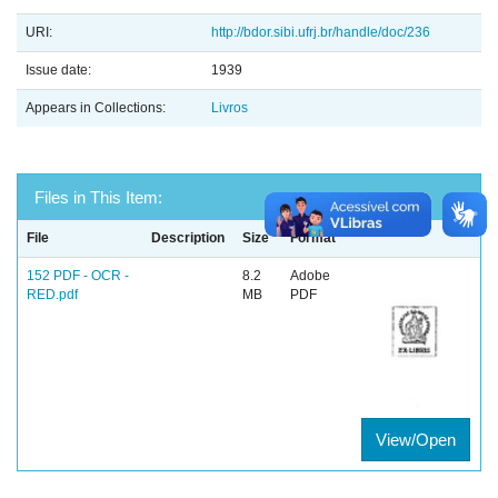
URI:
http://bdor.sibi.ufrj.br/handle/doc/236
Issue date:
1939
Appears in Collections:
Livros
Files in This Item:
File
Description
Size
Format
152 PDF - OCR -
8.2
Adobe
RED.pdf
MB
PDF
View/Open