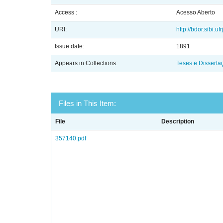
Access :
Acesso Aberto
URI:
http://bdor.sibi.u
Issue date:
1891
Appears in Collections:
Teses e Disserta
Files in This Item:
File
Description
357140.pdf