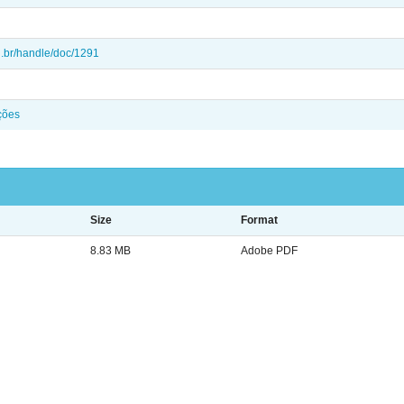
frj.br/handle/doc/1291
ções
Size
Format
8.83 MB
Adobe PDF