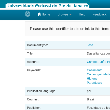
Home
Browse
Help
Feedback
Skip
navigation
Please use this identifier to cite or link to this item
Document type:
Tese
Title:
Das allianças co
Author(s):
Campos, João Pi
Keywords:
Casamento
Consanguinidad
Higiene
Parentesco
Publication language:
por
Country :
Brasil
Publisher:
Faculdade de Med