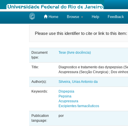
Home
Browse
Help
Feedback
Skip
navigation
Please use this identifier to cite or link to this item
Document
Tese (livre docência)
type:
Title:
Diagnostico e tratamento das dyspepsias (Se
Acupressura (Secção Cirurgica) ; Dos vinh
Author(s):
Silveira, Urias Antonio da
Keywords:
Dispepsia
Pepsina
Acupressura
Excipientes farmacêuticos
Publication
por
language: