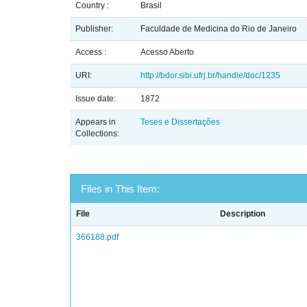
Country :
Brasil
Publisher:
Faculdade de Medicina do Rio de Janeiro
Access :
Acesso Aberto
URI:
http://bdor.sibi.ufrj.br/handle/doc/1235
Issue date:
1872
Appears in
Teses e Dissertações
Collections:
Files in This Item:
File
Description
366188.pdf