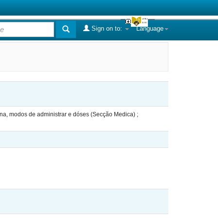
Sign on to:
Language
ina, modos de administrar e dóses (Secção Medica) ;