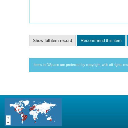
Show full item record
Recommend this item
Items in DSpace are protected by copyright, with all rights re