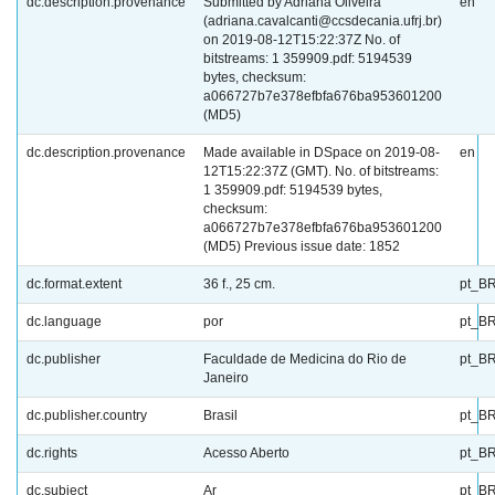
dc.description.provenance
Submitted by Adriana Oliveira
en
(adriana.cavalcanti@ccsdecania.ufrj.br)
on 2019-08-12T15:22:37Z No. of
bitstreams: 1 359909.pdf: 5194539
bytes, checksum:
a066727b7e378efbfa676ba953601200
(MD5)
dc.description.provenance
Made available in DSpace on 2019-08-
en
12T15:22:37Z (GMT). No. of bitstreams:
1 359909.pdf: 5194539 bytes,
checksum:
a066727b7e378efbfa676ba953601200
(MD5) Previous issue date: 1852
dc.format.extent
36 f., 25 cm.
pt_B
dc.language
por
pt_B
dc.publisher
Faculdade de Medicina do Rio de
pt_B
Janeiro
dc.publisher.country
Brasil
pt_B
dc.rights
Acesso Aberto
pt_B
dc.subject
Ar
pt_B