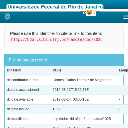
Skip
navigation
Please use this identifier to cite or link to this item:
http://bdor.sibi.ufrj.br/handle/doc/1025
Full metadata record
DC Field
Value
Lang
dc.contributor.author
Gomes, Carlos Thomaz de Magalhaes
-
dc.date.accessioned
2019-08-12T15:22:37Z
-
dc.date.available
2019-08-14T03:00:10Z
-
dc.date.issued
1852
-
dc.identifier.uri
http://bdor.sibi.ufrj.br/handle/doc/1025
-