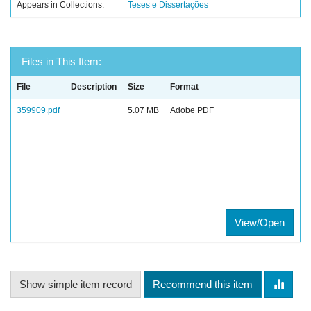
Appears in Collections:
Teses e Dissertações
Files in This Item:
File
Description
Size
Format
359909.pdf
5.07 MB
Adobe PDF
View/Open
Show simple item record
Recommend this item