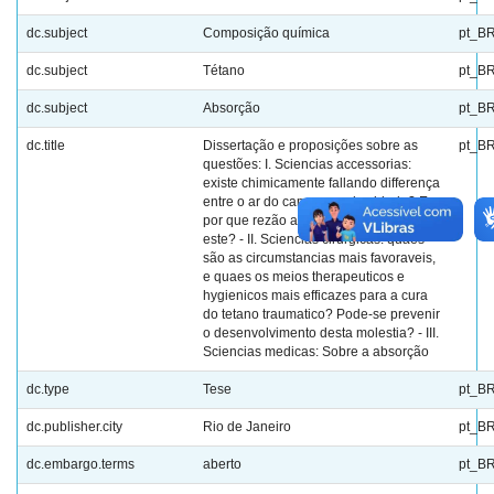
dc.subject
Composição química
pt_B
dc.subject
Tétano
pt_B
dc.subject
Absorção
pt_B
dc.title
Dissertação e proposições sobre as
pt_B
questões: I. Sciencias accessorias:
existe chimicamente fallando differença
entre o ar do campo e o da cidade? E
por que rezão aquelle é preferivel a
este? - II. Sciencias cirurgicas: quaes
são as circumstancias mais favoraveis,
e quaes os meios therapeuticos e
hygienicos mais efficazes para a cura
do tetano traumatico? Pode-se prevenir
o desenvolvimento desta molestia? - III.
Sciencias medicas: Sobre a absorção
dc.type
Tese
pt_B
dc.publisher.city
Rio de Janeiro
pt_B
dc.embargo.terms
aberto
pt_B