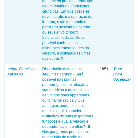
que devem presdir a redacção
de um relatório). - Sciencias
cirurgicas (Em que casos se
devem praticar a operação do
trepano, e até que ponto é
permitido descobrir o cerebro
ou seus envoltorios?)
Sciencias medicas (Será
possivel conhecer as
differentes enfermidades do
cerebro, e distinguil-as umas
das outras?)
Veiga, Francisco
Dissertação ácerca dos
1851
Tese
Xavier da
seguintes pontos: I. Será
(livre
possivel nas plantas
docência)
phanerogmas em relação á
sua nurtrição a ausencia total
de um dos dous apparelhos
ou folhar ou radical? Que
analogias podem elles ter
entre si; qual o caracter
distinctivo de suas respectivas
funcções e qual a relação e
dependencia entre ellas? - II.
Nas gangrenas por excesso
ou por falta de acção as