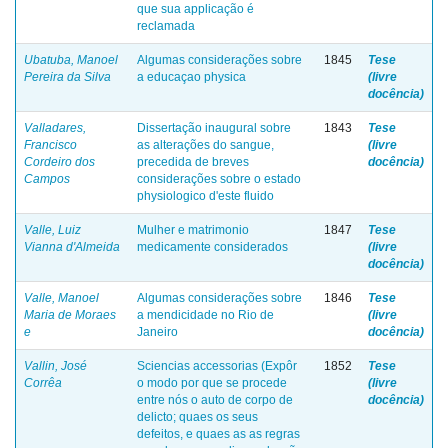
que sua applicação é
reclamada
Ubatuba, Manoel
Algumas considerações sobre
1845
Tese
Pereira da Silva
a educaçao physica
(livre
docência)
Valladares,
Dissertação inaugural sobre
1843
Tese
Francisco
as alterações do sangue,
(livre
Cordeiro dos
precedida de breves
docência)
Campos
considerações sobre o estado
physiologico d'este fluido
Valle, Luiz
Mulher e matrimonio
1847
Tese
Vianna d'Almeida
medicamente considerados
(livre
docência)
Valle, Manoel
Algumas considerações sobre
1846
Tese
Maria de Moraes
a mendicidade no Rio de
(livre
e
Janeiro
docência)
Vallin, José
Sciencias accessorias (Expôr
1852
Tese
Corrêa
o modo por que se procede
(livre
entre nós o auto de corpo de
docência)
delicto; quaes os seus
defeitos, e quaes as as regras