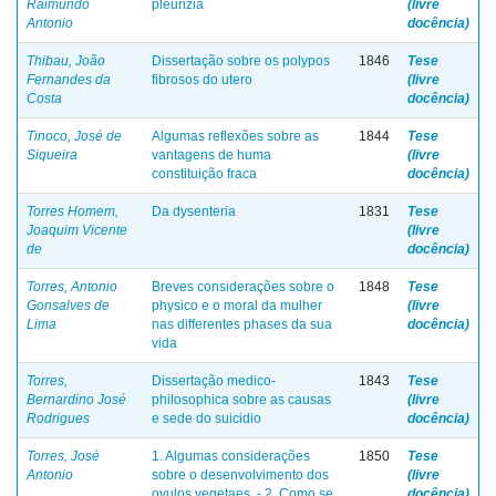
Raimundo
pleurizia
(livre
Antonio
docência)
Thibau, João
Dissertação sobre os polypos
1846
Tese
Fernandes da
fibrosos do utero
(livre
Costa
docência)
Tinoco, José de
Algumas reflexões sobre as
1844
Tese
Siqueira
vantagens de huma
(livre
constituição fraca
docência)
Torres Homem,
Da dysenteria
1831
Tese
Joaquim Vicente
(livre
de
docência)
Torres, Antonio
Breves considerações sobre o
1848
Tese
Gonsalves de
physico e o moral da mulher
(livre
Lima
nas differentes phases da sua
docência)
vida
Torres,
Dissertação medico-
1843
Tese
Bernardino José
philosophica sobre as causas
(livre
Rodrigues
e sede do suicidio
docência)
Torres, José
1. Algumas considerações
1850
Tese
Antonio
sobre o desenvolvimento dos
(livre
ovulos vegetaes. - 2. Como se
docência)