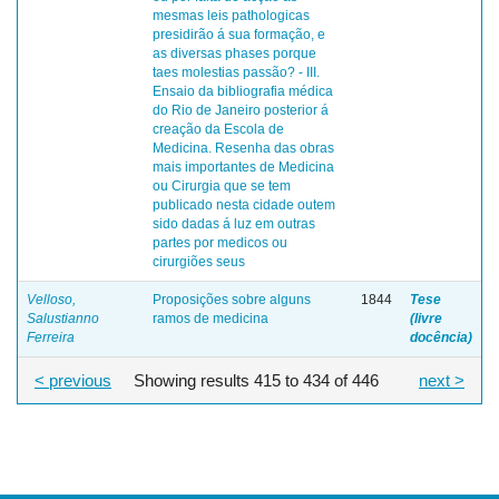
mesmas leis pathologicas
presidirão á sua formação, e
as diversas phases porque
taes molestias passão? - III.
Ensaio da bibliografia médica
do Rio de Janeiro posterior á
creação da Escola de
Medicina. Resenha das obras
mais importantes de Medicina
ou Cirurgia que se tem
publicado nesta cidade outem
sido dadas á luz em outras
partes por medicos ou
cirurgiões seus
Velloso,
Proposições sobre alguns
1844
Tese
Salustianno
ramos de medicina
(livre
Ferreira
docência)
< previous
Showing results 415 to 434 of 446
next >