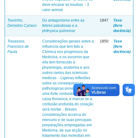
deve encarar as boubas. - 3.
calor animal
Tourinho,
Do antagonismo entre as
1847
Tese
Demetrio Cyriaco
febres paludosas e a
(livre
phthysica pulmonar
docência)
Travassos,
Considerações geraes sobre a
1850
Tese
Francisco de
influencia que tem tido a
(livre
Paula
Chimica nos progressos da
docência)
Medicina, e os socorros que
ella tem fornecido á
physiologia, anatomia e aos
outros ramos das sciencias
medicas. - Ligeiras reflexões
sobre as consequencias
pathologicas provenientes de
uma forte contusão sobre a
caixa thoracica, e marcar se a
contusão profunda do coração
será mortal. - Breves
considerações accerca do
mercurio e de suas principais
preparações empregadas em
Medicina, de sua acção no
tratamento das molestias em