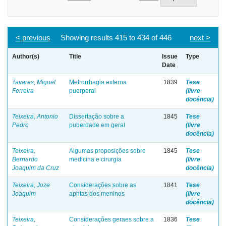
< previous
Showing results 415 to 434 of 446
next >
Author(s)
Title
Issue
Type
Date
Tavares, Miguel
Metrorrhagia externa
1839
Tese
Ferreira
puerperal
(livre
docência)
Teixeira, Antonio
Dissertação sobre a
1845
Tese
Pedro
puberdade em geral
(livre
docência)
Teixeira,
Algumas proposições sobre
1845
Tese
Bernardo
medicina e cirurgia
(livre
Joaquim da Cruz
docência)
Teixeira, Joze
Considerações sobre as
1841
Tese
Joaquim
aphtas dos meninos
(livre
docência)
Teixeira,
Considerações geraes sobre a
1836
Tese