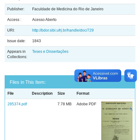
Publisher:
Faculdade de Medicina do Rio de Janeiro
Access :
Acesso Aberto
URI:
http://bdor.sibi.ufrj.br/handle/doc/729
Issue date:
1843
Appears in
Teses e Dissertações
Collections:
Files in This Item:
File
Description
Size
Format
285374.pdf
7.78 MB
Adobe PDF