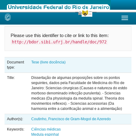
Skip
navigation
Please use this identifier to cite or link to this item:
http://bdor.sibi.ufrj.br/handle/doc/972
Document
Tese (livre docência)
type:
Title:
Dissertação de algumas proposições sobre os pontos
seguintes, dados pela Faculdade de Medicina do Rio de
Janeiro: Sciencias cirurgicas (Causas e natureza do estdo
morboso denominado infecção purulenta). - Sciencias
medicas (Da physiologia da medulla spinal. Theoria dos
movimentos reflexos). - Sciencias accessorias (Da
harmonia entre a calorificação animal e a alimentação)
Author(s):
Coutinho, Francisco de Gram-Mogol de Azeredo
Keywords:
Ciências médicas
Medula espinhal