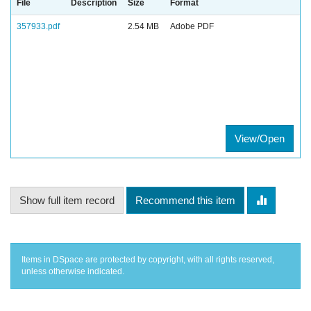
File
Description
Size
Format
357933.pdf
2.54 MB
Adobe PDF
View/Open
Show full item record
Recommend this item
Items in DSpace are protected by copyright, with all rights reserved,
unless otherwise indicated.