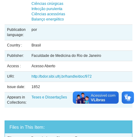
Ciências cirúrgicas
Infecção purulenta
Ciências acessórias
Balanço energético
Publication
por
language:
Country :
Brasil
Publisher:
Faculdade de Medicina do Rio de Janeiro
Access :
Acesso Aberto
URI:
http://bdor.sibi.ufrj.br/handle/doc/972
Issue date:
1852
Appears in
Teses e Dissertações
Collections:
Files in This Item: