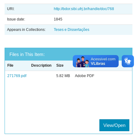
URI:
http://bdor.sibi.ufrj.br/handle/doc/768
Issue date:
1845
Appears in Collections:
Teses e Dissertações
Files in This Item:
File
Description
Size
Format
271769.pdf
5.82 MB
Adobe PDF
View/Open