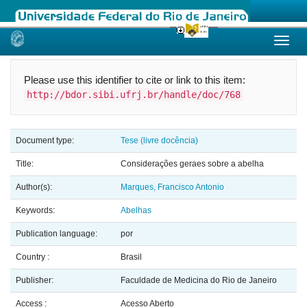
Skip
navigation
Please use this identifier to cite or link to this item:
http://bdor.sibi.ufrj.br/handle/doc/768
Document type:
Tese (livre docência)
Title:
Considerações geraes sobre a abelha
Author(s):
Marques, Francisco Antonio
Keywords:
Abelhas
Publication language:
por
Country :
Brasil
Publisher:
Faculdade de Medicina do Rio de Janeiro
Access :
Acesso Aberto