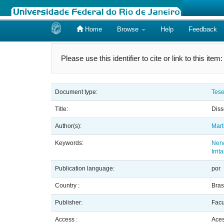
Home
Browse
Help
Feedback
Skip
navigation
Please use this identifier to cite or link to this item
Document type:
Tese
Title:
Diss
Author(s):
Mart
Keywords:
Nerv
Irrit
Publication language:
por
Country :
Bras
Publisher:
Facu
Access :
Aces