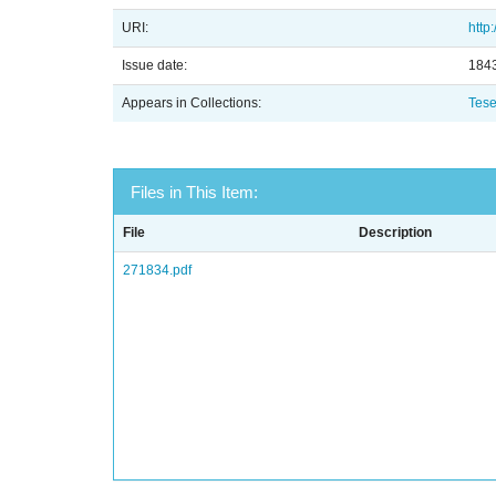
URI:
http
Issue date:
184
Appears in Collections:
Tese
Files in This Item:
File
Description
271834.pdf