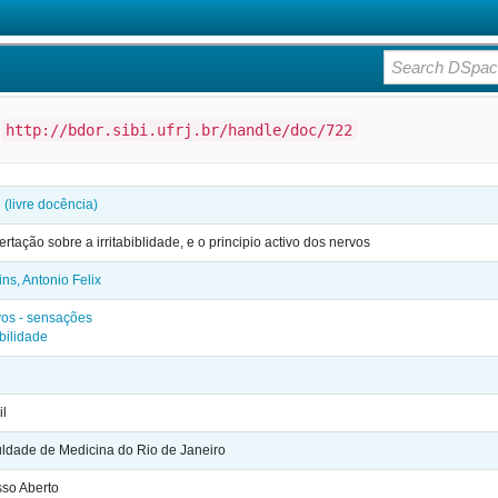
:
http://bdor.sibi.ufrj.br/handle/doc/722
 (livre docência)
ertação sobre a irritabiblidade, e o principio activo dos nervos
ins, Antonio Felix
os - sensações
abilidade
il
ldade de Medicina do Rio de Janeiro
so Aberto