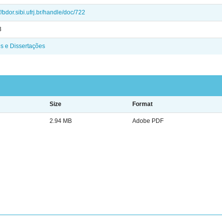
://bdor.sibi.ufrj.br/handle/doc/722
3
s e Dissertações
Size
Format
2.94 MB
Adobe PDF