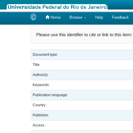
Home
Browse
Help
Feedback
Skip
navigation
Please use this identifier to cite or link to this item
Document type:
Title:
Author(s):
Keywords:
Publication language:
Country :
Publisher:
Access :