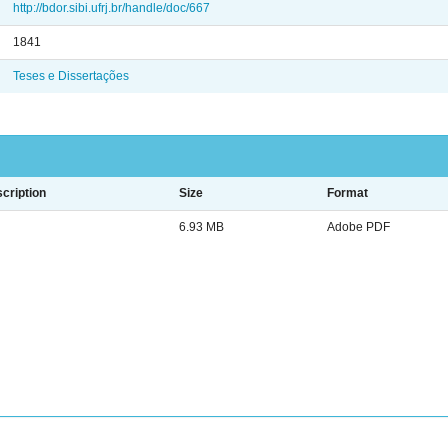
http://bdor.sibi.ufrj.br/handle/doc/667
1841
Teses e Dissertações
cription
Size
Format
6.93 MB
Adobe PDF