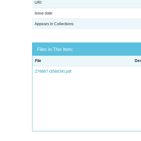
URI:
Issue date:
Appears in Collections:
Files in This Item:
File
Des
276667 (356034).pdf