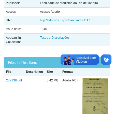
Publisher:
Faculdade de Medicina do Rio de Janeiro
Access :
Acesso Aberto
URI:
http://bdor.sibi.ufrj.br/handle/doc/617
Issue date:
1840
Appears in
Teses e Dissertações
Collections:
Files in This Item:
File
Description
Size
Format
277338.pdf
5.42 MB
Adobe PDF