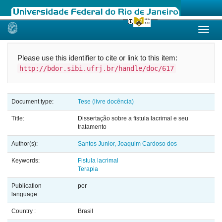
Skip
navigation
Please use this identifier to cite or link to this item:
http://bdor.sibi.ufrj.br/handle/doc/617
Document type:
Tese (livre docência)
Title:
Dissertação sobre a fistula lacrimal e seu
tratamento
Author(s):
Santos Junior, Joaquim Cardoso dos
Keywords:
Fistula lacrimal
Terapia
Publication
por
language:
Country :
Brasil