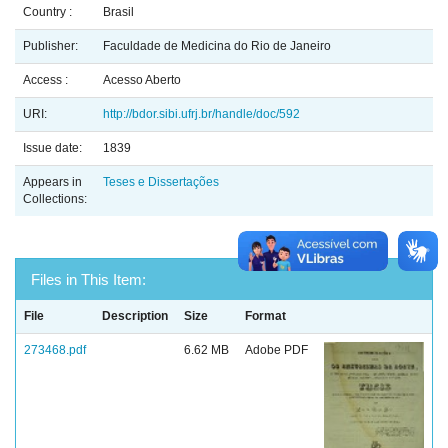
Country :
Brasil
Publisher:
Faculdade de Medicina do Rio de Janeiro
Access :
Acesso Aberto
URI:
http://bdor.sibi.ufrj.br/handle/doc/592
Issue date:
1839
Appears in
Teses e Dissertações
Collections:
Files in This Item:
File
Description
Size
Format
273468.pdf
6.62 MB
Adobe PDF