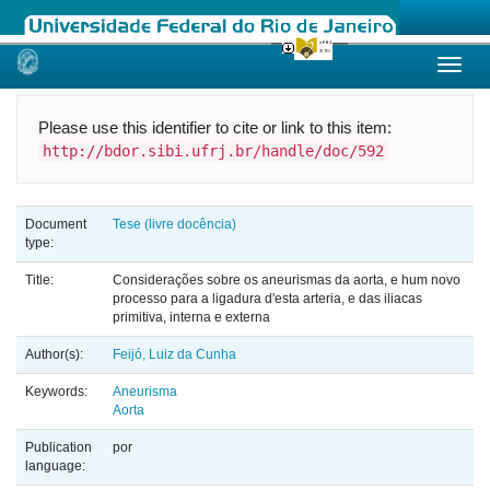
Skip
navigation
Please use this identifier to cite or link to this item:
http://bdor.sibi.ufrj.br/handle/doc/592
Document
Tese (livre docência)
type:
Title:
Considerações sobre os aneurismas da aorta, e hum novo
processo para a ligadura d'esta arteria, e das iliacas
primitiva, interna e externa
Author(s):
Feijó, Luiz da Cunha
Keywords:
Aneurisma
Aorta
Publication
por
language: