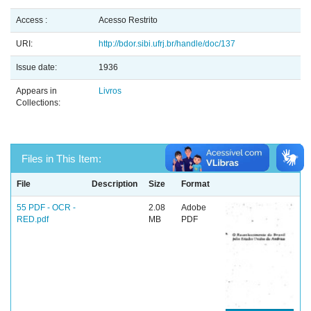
Access :
Acesso Restrito
URI:
http://bdor.sibi.ufrj.br/handle/doc/137
Issue date:
1936
Appears in
Livros
Collections:
Files in This Item:
File
Description
Size
Format
55 PDF - OCR -
2.08
Adobe
RED.pdf
MB
PDF