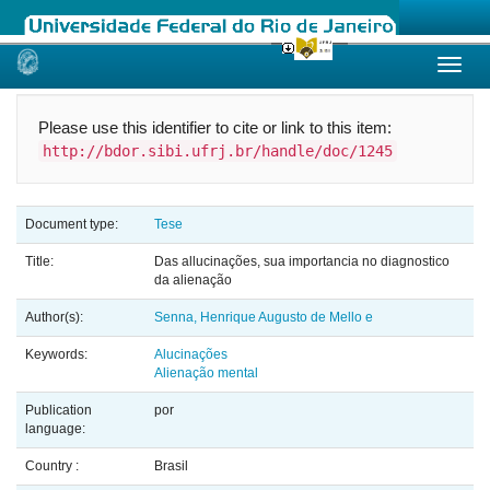
Skip
navigation
Please use this identifier to cite or link to this item:
http://bdor.sibi.ufrj.br/handle/doc/1245
Document type:
Tese
Title:
Das allucinações, sua importancia no diagnostico
da alienação
Author(s):
Senna, Henrique Augusto de Mello e
Keywords:
Alucinações
Alienação mental
Publication
por
language:
Country :
Brasil