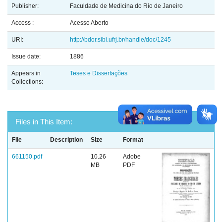
Publisher:
Faculdade de Medicina do Rio de Janeiro
Access :
Acesso Aberto
URI:
http://bdor.sibi.ufrj.br/handle/doc/1245
Issue date:
1886
Appears in
Teses e Dissertações
Collections:
Files in This Item:
File
Description
Size
Format
661150.pdf
10.26
Adobe
MB
PDF