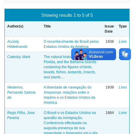
Showing results 1 to 5 of 5
Author(s)
Title
Issue
Type
Date
Accioly,
O reconhecimento do Brasil pelos
1936
Livro
Hildebrando
Estados Unidos da América
Catesby, Mark
The natural history of Carolina,
1771
Livro
Florida, and the Bahama Islands :
containing the figures of birds,
beasts, fishes, serpents, insects,
and plants ...
Medeiros,
A liberdade de navegação do
1938
Livro
Fernando Saboia
Amazonas: relações entre o
de
império e os Estados Unidos da
América
Rego Filho, Jose
O Brasil e os Estados Unidos na
1884
Livro
Pereira
questão da immigração.
Conferencia effectuada na
augusta presença de sua
magestade o Imperador em o dia