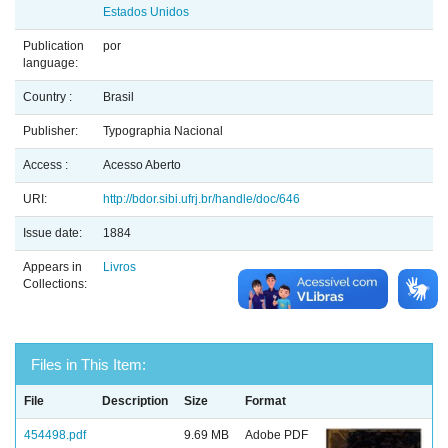
Estados Unidos
Publication
por
language:
Country :
Brasil
Publisher:
Typographia Nacional
Access :
Acesso Aberto
URI:
http://bdor.sibi.ufrj.br/handle/doc/646
Issue date:
1884
Appears in
Livros
Collections:
Files in This Item:
File
Description
Size
Format
454498.pdf
9.69 MB
Adobe PDF