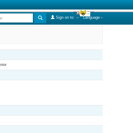
Sign on to:
Language
nior