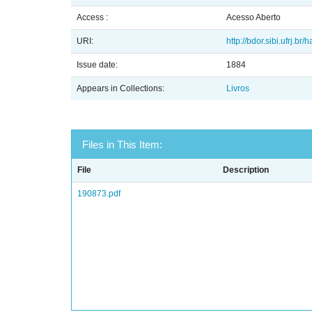
Access :
Acesso Aberto
URI:
http://bdor.sibi.ufrj.br
Issue date:
1884
Appears in Collections:
Livros
Files in This Item:
File
Description
190873.pdf