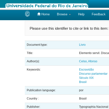
Home
Browse
Help
Feedback
Skip
navigation
Please use this identifier to cite or link to this item
Document type:
Livro
Title:
Elemento servil. Discu
Author(s):
Celso, Afonso
Keywords:
Escravidão
Discurso parlamentar
Século XIX
Brasil
Publication language:
por
Country :
Brasil
Publisher:
Typographia Nacional