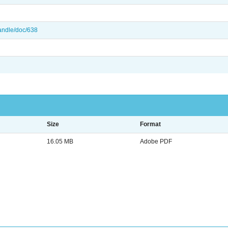
/handle/doc/638
Size
Format
16.05 MB
Adobe PDF