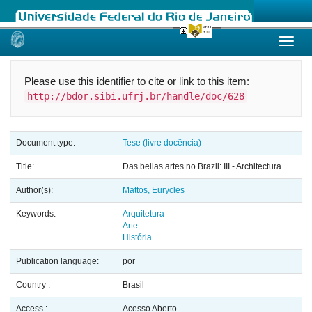
Skip
navigation
Please use this identifier to cite or link to this item:
http://bdor.sibi.ufrj.br/handle/doc/628
Document type:
Tese (livre docência)
Title:
Das bellas artes no Brazil: III - Architectura
Author(s):
Mattos, Eurycles
Keywords:
Arquitetura
Arte
História
Publication language:
por
Country :
Brasil
Access :
Acesso Aberto