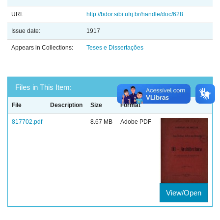
URI:
http://bdor.sibi.ufrj.br/handle/doc/628
Issue date:
1917
Appears in Collections:
Teses e Dissertações
Files in This Item:
File
Description
Size
Format
817702.pdf
8.67 MB
Adobe PDF
View/Open