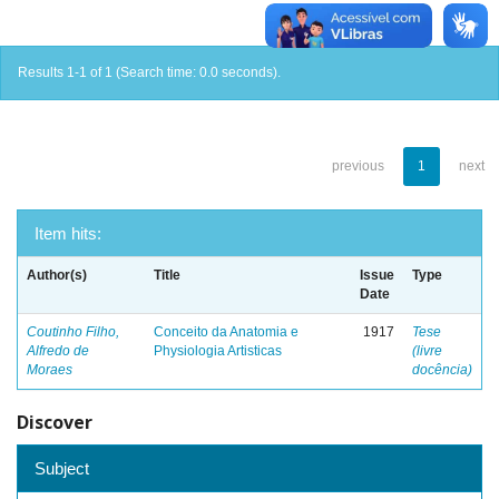
Results 1-1 of 1 (Search time: 0.0 seconds).
previous
1
next
Item hits:
Author(s)
Title
Issue
Type
Date
Coutinho Filho,
Conceito da Anatomia e
1917
Tese
Alfredo de
Physiologia Artisticas
(livre
Moraes
docência)
Discover
Subject