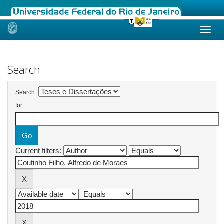
Skip
navigation
Search
Search:
for
Current filters: