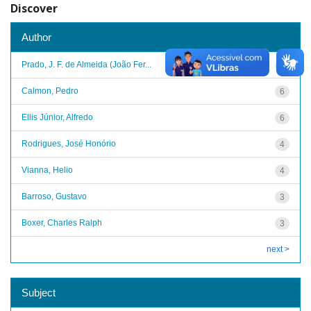
Discover
Author
Prado, J. F. de Almeida (João Fer...
8
Calmon, Pedro
6
Ellis Júnior, Alfredo
6
Rodrigues, José Honório
4
Vianna, Helio
4
Barroso, Gustavo
3
Boxer, Charles Ralph
3
next >
Subject