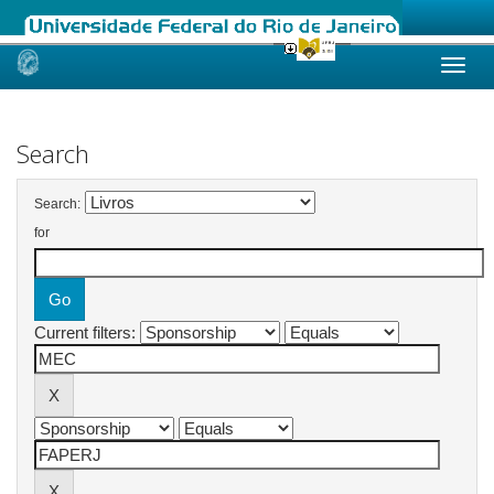
Skip
navigation
Search
Search:
for
Current filters: