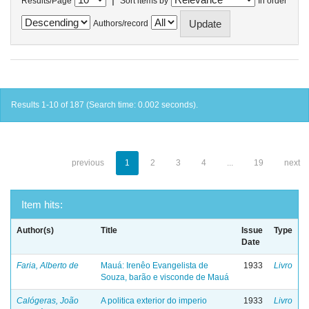
Results/Page
Sort items by
In order
Authors/record
Results 1-10 of 187 (Search time: 0.002 seconds).
previous
1
2
3
4
...
19
next
Item hits:
Author(s)
Title
Issue
Type
Date
Faria, Alberto de
Mauá: Irenêo Evangelista de
1933
Livro
Souza, barão e visconde de Mauá
Calógeras, João
A politica exterior do imperio
1933
Livro