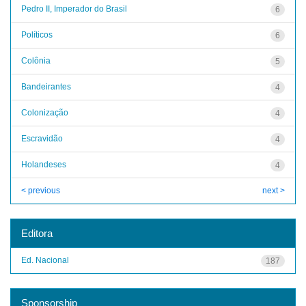
Pedro II, Imperador do Brasil
6
Políticos
6
Colônia
5
Bandeirantes
4
Colonização
4
Escravidão
4
Holandeses
4
< previous
next >
Editora
Ed. Nacional
187
Sponsorship