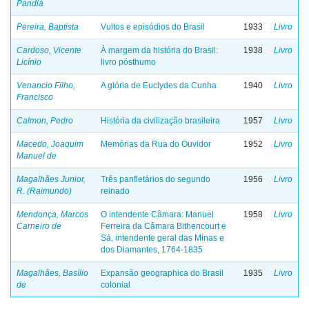
Pandiá
Pereira, Baptista
Vultos e episódios do Brasil
1933
Livro
Cardoso, Vicente
À margem da história do Brasil:
1938
Livro
Licínio
livro pósthumo
Venancio Filho,
A glória de Euclydes da Cunha
1940
Livro
Francisco
Calmon, Pedro
História da civilização brasileira
1957
Livro
Macedo, Joaquim
Memórias da Rua do Ouvidor
1952
Livro
Manuel de
Magalhães Junior,
Três panfletários do segundo
1956
Livro
R. (Raimundo)
reinado
Mendonça, Marcos
O intendente Câmara: Manuel
1958
Livro
Carneiro de
Ferreira da Câmara Bithencourt e
Sá, intendente geral das Minas e
dos Diamantes, 1764-1835
Magalhães, Basílio
Expansão geographica do Brasil
1935
Livro
de
colonial