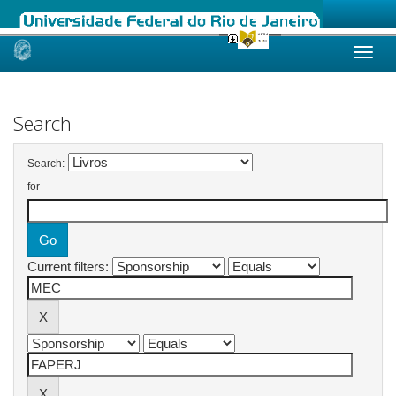
Skip
navigation
Search
Search:
for
Current filters: