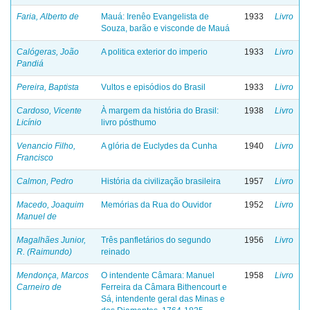
Faria, Alberto de
Mauá: Irenêo Evangelista de
1933
Livro
Souza, barão e visconde de Mauá
Calógeras, João
A politica exterior do imperio
1933
Livro
Pandiá
Pereira, Baptista
Vultos e episódios do Brasil
1933
Livro
Cardoso, Vicente
À margem da história do Brasil:
1938
Livro
Licínio
livro pósthumo
Venancio Filho,
A glória de Euclydes da Cunha
1940
Livro
Francisco
Calmon, Pedro
História da civilização brasileira
1957
Livro
Macedo, Joaquim
Memórias da Rua do Ouvidor
1952
Livro
Manuel de
Magalhães Junior,
Três panfletários do segundo
1956
Livro
R. (Raimundo)
reinado
Mendonça, Marcos
O intendente Câmara: Manuel
1958
Livro
Carneiro de
Ferreira da Câmara Bithencourt e
Sá, intendente geral das Minas e