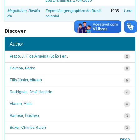
dos Diamantes, 1764-1835
Magalhães, Basílio
Expansão geographica do Brasil
1935
Livro
de
colonial
Discover
Author
Prado, J. F. de Almeida (João Fer...
8
Calmon, Pedro
6
Ellis Júnior, Alfredo
6
Rodrigues, José Honório
4
Vianna, Helio
4
Barroso, Gustavo
3
Boxer, Charles Ralph
3
next >