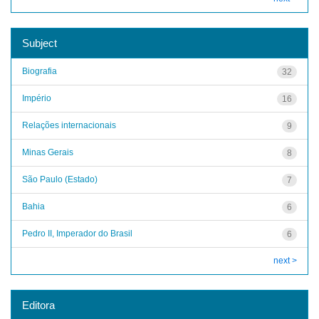
Subject
Biografia
32
Império
16
Relações internacionais
9
Minas Gerais
8
São Paulo (Estado)
7
Bahia
6
Pedro II, Imperador do Brasil
6
next >
Editora