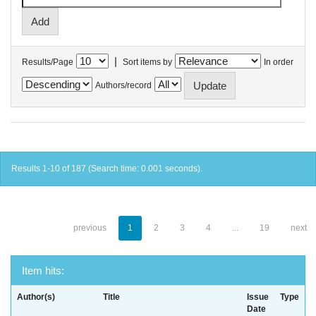
|
Results/Page
Sort items by
In order
Authors/record
Results 1-10 of 187 (Search time: 0.001 seconds).
previous
1
2
3
4
...
19
next
Item hits:
Author(s)
Title
Issue
Type
Date