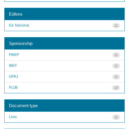
Editora
Ed. Nacional
11
Sponsorship
FINEP
11
IBEP
11
UFRJ
11
FUJB
10
Document type
Livro
11