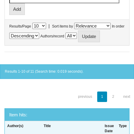
|
Results/Page
Sort items by
In order
Authors/record
Results 1-10 of 11 (Search time: 0.019 seconds).
previous
1
2
next
Item hits:
Author(s)
Title
Issue
Type
Date