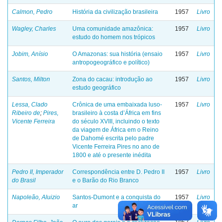
Calmon, Pedro
História da civilização brasileira
1957
Livro
Wagley, Charles
Uma comunidade amazônica:
1957
Livro
estudo do homem nos trópicos
Jobim, Anísio
O Amazonas: sua história (ensaio
1957
Livro
antropogeográfico e político)
Santos, Milton
Zona do cacau: introdução ao
1957
Livro
estudo geográfico
Lessa, Clado
Crônica de uma embaixada luso-
1957
Livro
Ribeiro de
;
Pires,
brasileiro à costa d’África em fins
Vicente Ferreira
do século XVIII, incluindo o texto
da viagem de África em o Reino
de Dahomé escrita pelo padre
Vicente Ferreira Pires no ano de
1800 e até o presente inédita
Pedro II, Imperador
Correspondência entre D. Pedro II
1957
Livro
do Brasil
e o Barão do Rio Branco
Napoleão, Aluizio
Santos-Dumont e a conquista do
1957
Livro
ar