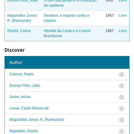
Dornas Filho, João
O ouro das gerais e a civilização
1957
Livro
da capitania
Magalhães Junior,
Deodoro, a espada contra o
1957
Livro
R. (Raimundo)
império
Rizzini, Carlos
Hipólito da Costa e o Correio
1957
Livro
Braziliense
Discover
Author
Calmon, Pedro
1
Dornas Filho, João
1
Jobim, Anísio
1
Lessa, Clado Ribeiro de
1
Magalhães Junior, R. (Raimundo)
1
Napoleão, Aluizio
1