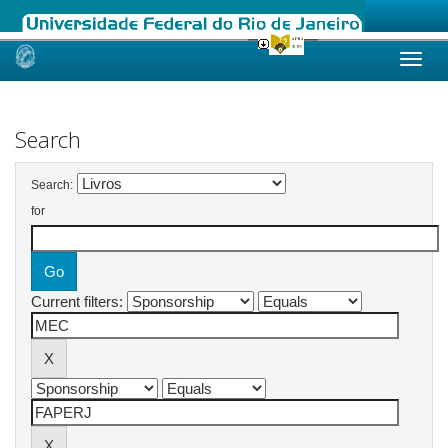
Skip
navigation
Search
Search:
for
Current filters: