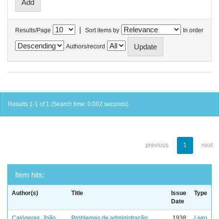
|
Results/Page
Sort items by
In order
Authors/record
Results 1-1 of 1 (Search time: 0.002 seconds).
previous
1
next
Item hits:
Author(s)
Title
Issue
Type
Date
Calógeras, João
Problemas de administração:
1938
Livro