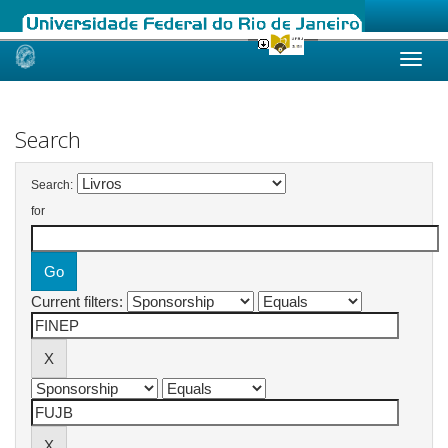
Skip
navigation
Search
Search:
for
Current filters: