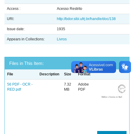
Access :
Acesso Restrito
URI:
http://bdor.sibi.ufrj.br/handle/doc/138
Issue date:
1935
Appears in Collections:
Livros
Files in This Item:
File
Description
Size
Format
56 PDF - OCR -
7.32
Adobe
RED.pdf
MB
PDF