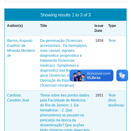
Showing results 1 to 3 of 3
Author(s)
Title
Issue
Type
Date
Barros, Augusto
Da germinação (Sciencias
1858
Tese
Eugênio de
accessorias) ; Da hemoptysis,
Miranda Monteiro
suas causas, signaes,
de
diagnostico, prognostico e
tratamento (Sciencias
medicas) ; Symptomas e
diagnostico das fracturas em
geral (Sciencias cirurgicas) ;
Operação da fistula lacrimal
(Sciencias cirurgicas)
Cardoso,
These sobre tres pontos dados
1851
Tese
Candido José
pela Faculdade de Medicina
(livre
do Rio de Janeiro: 1. Da
docência)
hemathóse. - 2. Que
phenomenos se passam no
pericarpo na época da
disseminação? Que acções
tanto chimicas como vitaes tem