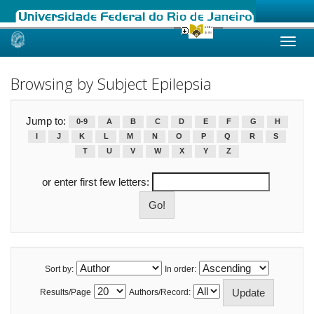
Skip
navigation
Browsing by Subject Epilepsia
Jump to:
0-9
A
B
C
D
E
F
G
H
I
J
K
L
M
N
O
P
Q
R
S
T
U
V
W
X
Y
Z
or enter first few letters:
Sort by:
In order:
Results/Page
Authors/Record: