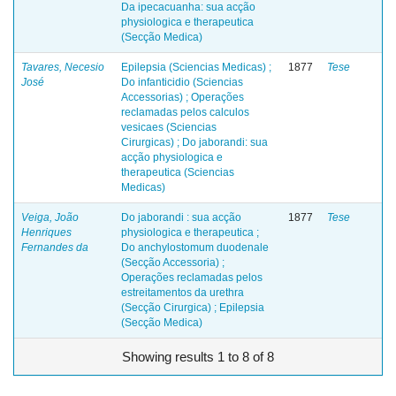
Da ipecacuanha: sua acção
physiologica e therapeutica
(Secção Medica)
Tavares, Necesio
Epilepsia (Sciencias Medicas) ;
1877
Tese
José
Do infanticidio (Sciencias
Accessorias) ; Operações
reclamadas pelos calculos
vesicaes (Sciencias
Cirurgicas) ; Do jaborandi: sua
acção physiologica e
therapeutica (Sciencias
Medicas)
Veiga, João
Do jaborandi : sua acção
1877
Tese
Henriques
physiologica e therapeutica ;
Fernandes da
Do anchylostomum duodenale
(Secção Accessoria) ;
Operações reclamadas pelos
estreitamentos da urethra
(Secção Cirurgica) ; Epilepsia
(Secção Medica)
Showing results 1 to 8 of 8