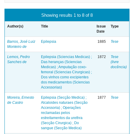
Showing results 1 to 8 of 8
Author(s)
Title
Issue
Type
Date
Barros, José Luiz
Epilepsia
1885
Tese
Monteiro de
Lemos, Pedro
Epilepsia (Sciencias Medicas) ;
1872
Tese
Sanches de
Das heranças (Sciencias
(livre
Medicas) ; Amputação coxo-
docência)
femoral (Sciencias Cirurgicas) ;
Dos vinhos como excipientes
dos medicamentos (Sciencias
Accessorias)
Moreira, Ernesto
Epilepsia (Secção Medica) ;
1877
Tese
de Castro
Alcaloides naturaes (Secção
Accessoria) ; Operações
reclamadas pelos
estreitamentos da urethra
(Secção Cirurgica) ; Do
sangue (Secção Medica)