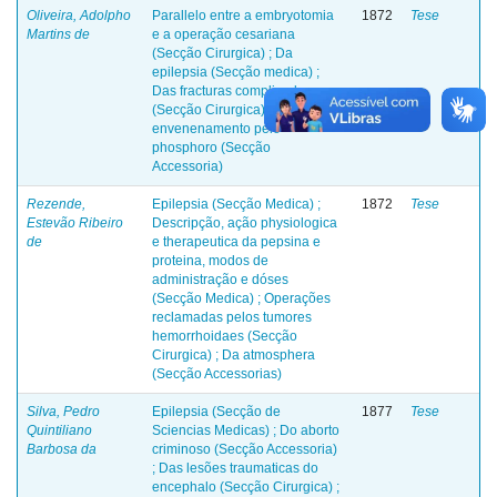
Oliveira, Adolpho
Parallelo entre a embryotomia
1872
Tese
Martins de
e a operação cesariana
(Secção Cirurgica) ; Da
epilepsia (Secção medica) ;
Das fracturas complicadas
(Secção Cirurgica) ; Do
envenenamento pelo
phosphoro (Secção
Accessoria)
Rezende,
Epilepsia (Secção Medica) ;
1872
Tese
Estevão Ribeiro
Descripção, ação physiologica
de
e therapeutica da pepsina e
proteina, modos de
administração e dóses
(Secção Medica) ; Operações
reclamadas pelos tumores
hemorrhoidaes (Secção
Cirurgica) ; Da atmosphera
(Secção Accessorias)
Silva, Pedro
Epilepsia (Secção de
1877
Tese
Quintiliano
Sciencias Medicas) ; Do aborto
Barbosa da
criminoso (Secção Accessoria)
; Das lesões traumaticas do
encephalo (Secção Cirurgica) ;