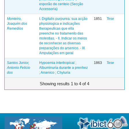
esporão de centeio (Secção
Accessoria)
Monteiro,
I. Digitalis purpurea: sua acção
1851
Tese
Joaquim dos
physiologica e indicações
Remedios
therapeuticas que ella
preenche no tratamento das
molestias. - II. Indicar os meios
de reconhecer as diversas
preparações do arsenico. - III.
Amputações em geral
Santos Junior,
Hypoemia intertropical ;
1863
Tese
Antonio Felicio
Albuminuria durante a prenhez
dos
; Arsenico ; Chyluria
Showing results 1 to 4 of 4