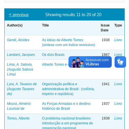
< previous
Showing results 11 to 20 of 20
Author(s)
Title
Issue
Type
Date
Gentil, Alcides
As idéas de Alberto Torres:
1938
Livro
(sintese com um índice remissivo)
Lambert, Jacques
Os dois Brasis
1967
Livro
Lima, A. Saboia,
Alberto Torres e sua obra
1935
Livro
(Augusto Saboia
Lima)
Lyra, A. Tavares de
Organização política e
1941
Livro
(Augusto Tavares
administrativa do Brasil : (colônia,
de)
império e república)
Moura, Almério
As Forças Armadas e o destino
1937
Livro
Lourival de
histórico do Brasil
Torres, Alberto
O problema nacional brasileiro:
1938
Livro
introducção a um programma de
organização nacional