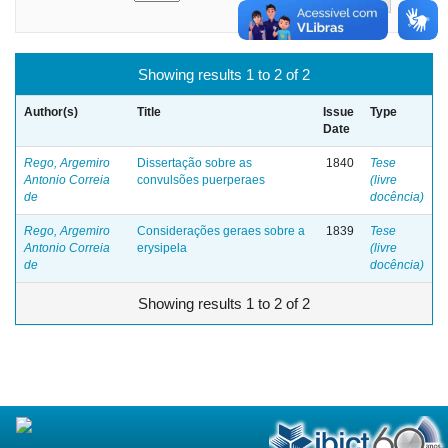
Showing results 1 to 2 of 2
Author(s)
Title
Issue
Type
Date
Rego, Argemiro
Dissertação sobre as
1840
Tese
Antonio Correia
convulsões puerperaes
(livre
de
docência)
Rego, Argemiro
Considerações geraes sobre a
1839
Tese
Antonio Correia
erysipela
(livre
de
docência)
Showing results 1 to 2 of 2