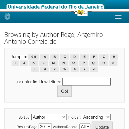
Skip
navigation
Browsing by Author Rego, Argemiro
Antonio Correia de
Jump to:
0-9
A
B
C
D
E
F
G
H
I
J
K
L
M
N
O
P
Q
R
S
T
U
V
W
X
Y
Z
or enter first few letters:
Sort by:
In order:
Results/Page
Authors/Record: