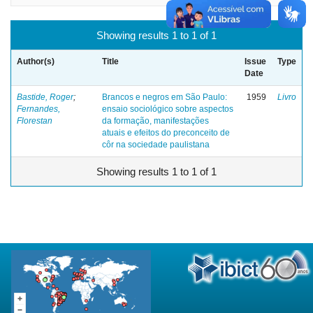
Showing results 1 to 1 of 1
Author(s)
Title
Issue
Type
Date
Bastide, Roger
;
Brancos e negros em São Paulo:
1959
Livro
Fernandes,
ensaio sociológico sobre aspectos
Florestan
da formação, manifestações
atuais e efeitos do preconceito de
côr na sociedade paulistana
Showing results 1 to 1 of 1