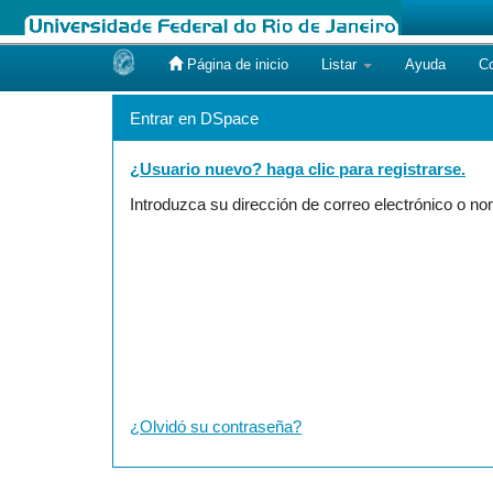
Página de inicio
Listar
Ayuda
C
Skip
navigation
Entrar en DSpace
¿Usuario nuevo? haga clic para registrarse.
Introduzca su dirección de correo electrónico o n
¿Olvidó su contraseña?