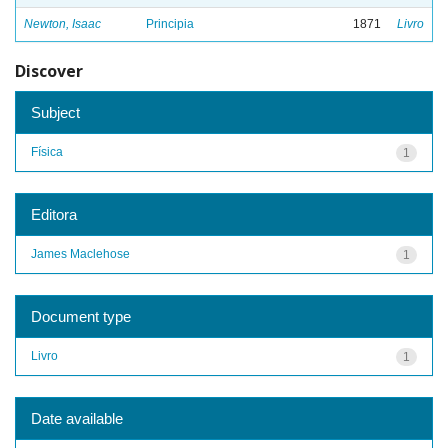
Newton, Isaac
Principia
1871
Livro
Discover
Subject
Física
1
Editora
James Maclehose
1
Document type
Livro
1
Date available