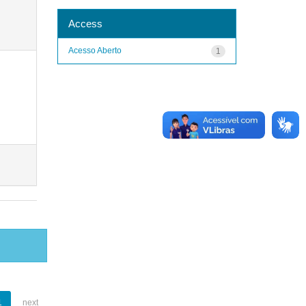
Access
Acesso Aberto
1
1
next