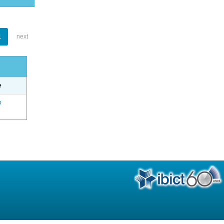
1
next
e
o