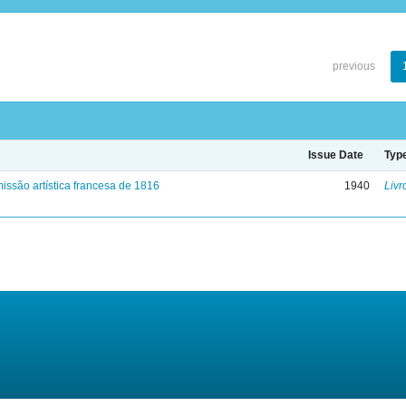
previous
Issue Date
Typ
issão artística francesa de 1816
1940
Livr