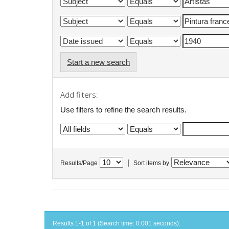
Start a new search
Add filters:
Use filters to refine the search results.
|
Results/Page
Sort items by
Results 1-1 of 1 (Search time: 0.001 seconds).