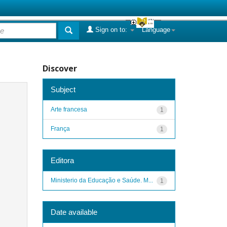
Sign on to:
Language
Discover
Subject
Arte francesa
1
França
1
Editora
Ministerio da Educação e Saúde. M...
1
Date available