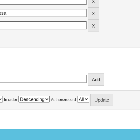
In order
Authors/record