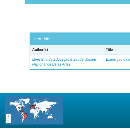
Item hits:
Author(s)
Title
Ministério da Educação e Saúde. Museu
Exposição da m
Nacional de Belas Artes