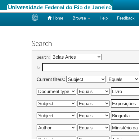
Home
Browse
Help
Feedback
Skip
navigation
Search
Search:
for
Current filters: