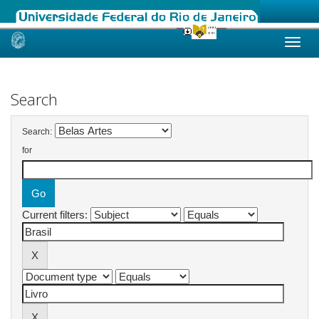
Skip
navigation
Search
Search:
for
Current filters: