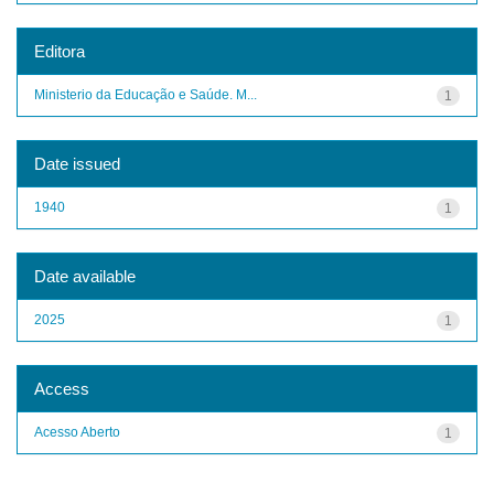
Editora
Ministerio da Educação e Saúde. M...
1
Date issued
1940
1
Date available
2025
1
Access
Acesso Aberto
1