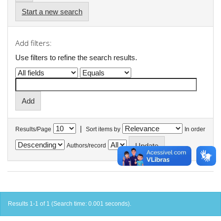
Start a new search
Add filters:
Use filters to refine the search results.
|
Results/Page
Sort items by
In order
Authors/record
Results 1-1 of 1 (Search time: 0.001 seconds).