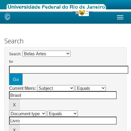
Skip
navigation
Search
Search:
for
Current filters: