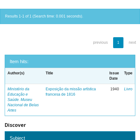
Results 1-1 of 1 (Search time: 0.001 seconds).
previous
1
next
Item hits:
Author(s)
Title
Issue
Type
Date
Ministério da
Exposição da missão artística
1940
Livro
Educação e
francesa de 1816
Saúde. Museu
Nacional de Belas
Artes
Discover
Subject