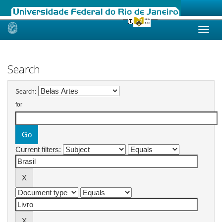
Skip
navigation
Search
Search:
for
Current filters: