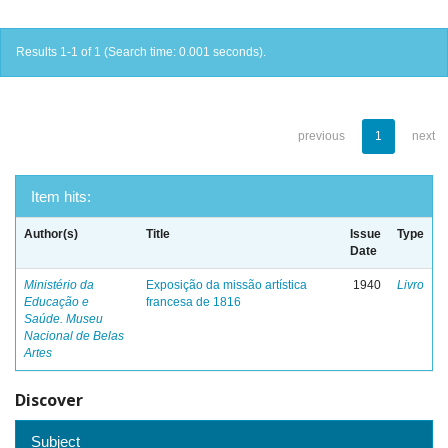
Results 1-1 of 1 (Search time: 0.001 seconds).
previous
1
next
Item hits:
Author(s)
Title
Issue
Type
Date
Ministério da
Exposição da missão artística
1940
Livro
Educação e
francesa de 1816
Saúde. Museu
Nacional de Belas
Artes
Discover
Subject