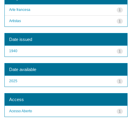
Arte francesa
1
Artistas
1
Date issued
1940
1
Date available
2025
1
Access
Acesso Aberto
1