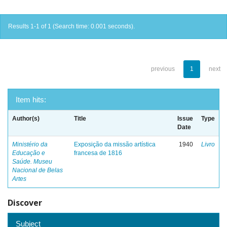
Results 1-1 of 1 (Search time: 0.001 seconds).
previous
1
next
Item hits:
Author(s)
Title
Issue
Type
Date
Ministério da
Exposição da missão artística
1940
Livro
Educação e
francesa de 1816
Saúde. Museu
Nacional de Belas
Artes
Discover
Subject