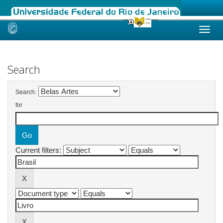
Skip
navigation
Search
Search:
for
Current filters: