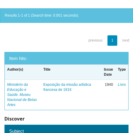
Results 1-1 of 1 (Search time: 0.001 seconds).
previous
1
next
Item hits:
Author(s)
Title
Issue
Type
Date
Ministério da
Exposição da missão artística
1940
Livro
Educação e
francesa de 1816
Saúde. Museu
Nacional de Belas
Artes
Discover
Subject