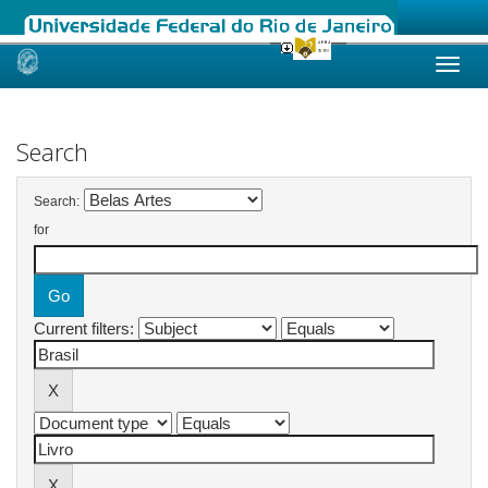
Skip
navigation
Search
Search:
for
Current filters: