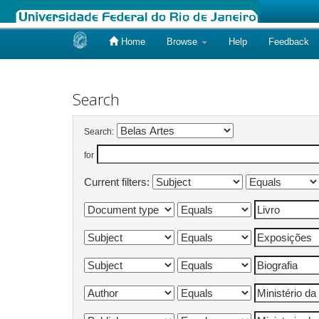
Home
Browse
Help
Feedback
Skip
navigation
Search
Search:
for
Current filters: