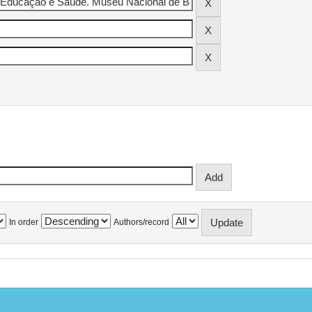
In order
Authors/record