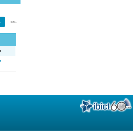
1
next
e
o