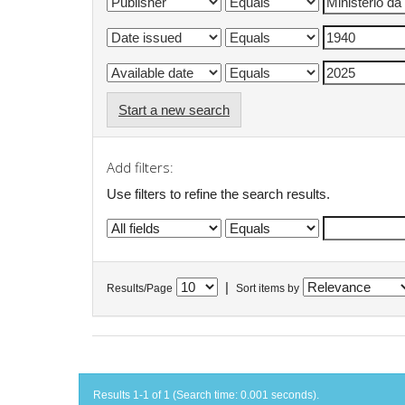
Start a new search
Add filters:
Use filters to refine the search results.
|
Results/Page
Sort items by
Results 1-1 of 1 (Search time: 0.001 seconds).