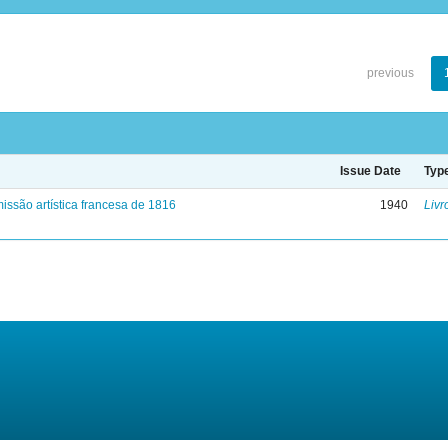
previous
Issue Date
Typ
issão artística francesa de 1816
1940
Livr