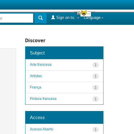
Sign on to:
Language
Discover
Subject
Arte francesa
1
Artistas
1
França
1
Pintura francesa
1
Access
Acesso Aberto
1