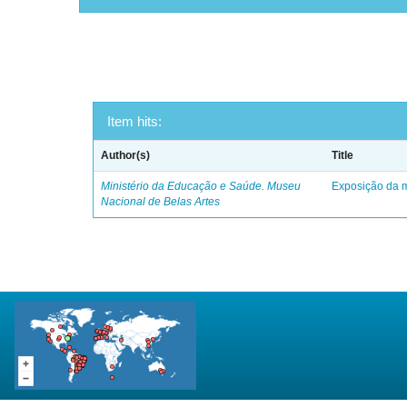
Item hits:
Author(s)
Title
Ministério da Educação e Saúde. Museu
Exposição da m
Nacional de Belas Artes