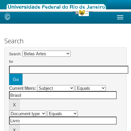
Skip
navigation
Search
Search:
for
Current filters: