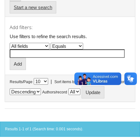
Start a new search
Add filters:
Use filters to refine the search results.
|
Results/Page
Sort items by
In order
Authors/record
Results 1-1 of 1 (Search time: 0.001 seconds).