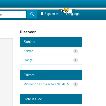
Sign on to:
Language
Discover
Subject
Artistas
1
França
1
Editora
Ministerio da Educação e Saúde. M...
1
Date issued