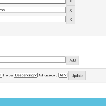
In order
Authors/record