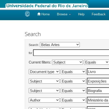
Home
Browse
Help
Feedback
Skip
navigation
Search
Search:
for
Current filters: