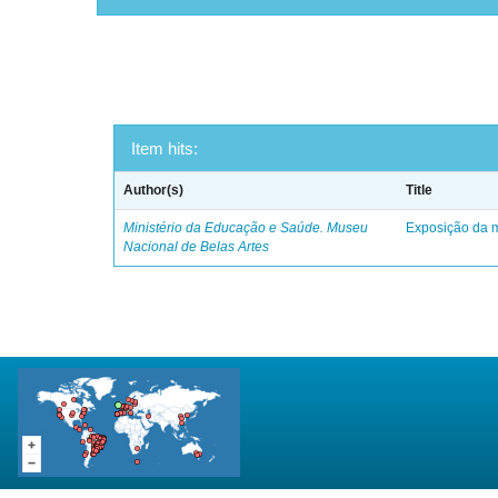
Item hits:
Author(s)
Title
Ministério da Educação e Saúde. Museu
Exposição da m
Nacional de Belas Artes