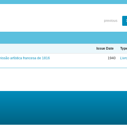
previous
Issue Date
Typ
issão artística francesa de 1816
1940
Livr