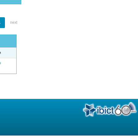
1
next
e
o