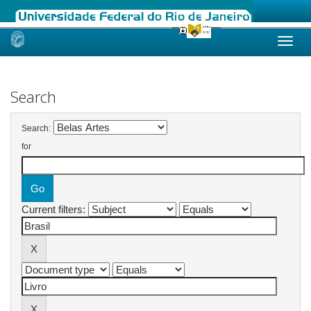
Skip
navigation
Search
Search:
for
Current filters: