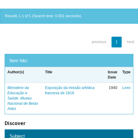
Results 1-1 of 1 (Search time: 0.001 seconds).
previous
1
next
Item hits:
Author(s)
Title
Issue
Type
Date
Ministério da
Exposição da missão artística
1940
Livro
Educação e
francesa de 1816
Saúde. Museu
Nacional de Belas
Artes
Discover
Subject