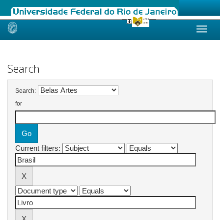
Skip
navigation
Search
Search:
for
Current filters: