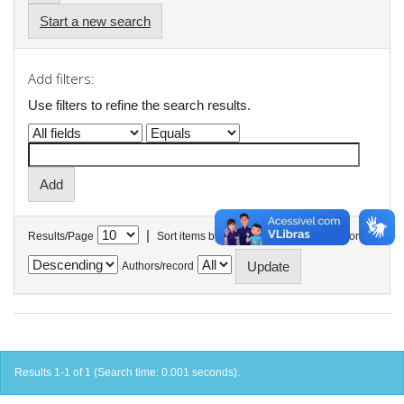
Start a new search
Add filters:
Use filters to refine the search results.
|
Results/Page
Sort items by
In order
Authors/record
Results 1-1 of 1 (Search time: 0.001 seconds).