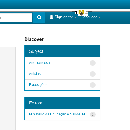
Sign on to:
Language
Discover
Subject
Arte francesa
1
Artistas
1
Exposições
1
Editora
Ministerio da Educação e Saúde. M...
1