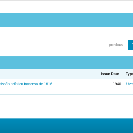
previous
Issue Date
Typ
issão artística francesa de 1816
1940
Livr