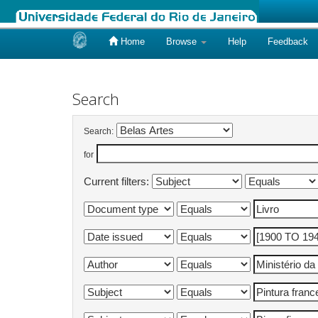
Home
Browse
Help
Feedback
Skip
navigation
Search
Search:
for
Current filters: