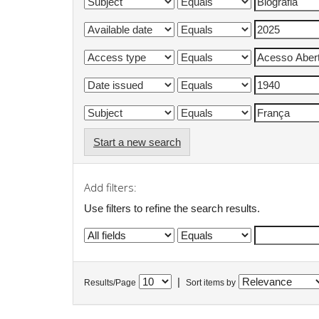
Start a new search
Add filters:
Use filters to refine the search results.
|
Results/Page
Sort items by