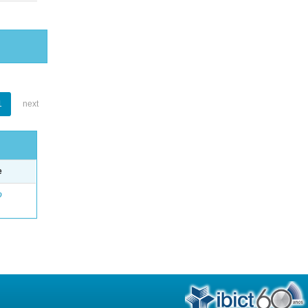
1
next
e
o