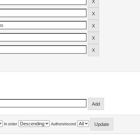
In order
Authors/record