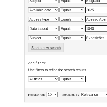
Start a new search
Add filters:
Use filters to refine the search results.
|
Results/Page
Sort items by