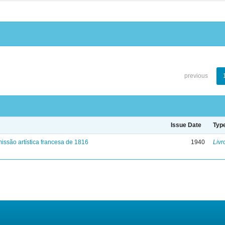
previous
Issue Date
Typ
issão artística francesa de 1816
1940
Livr