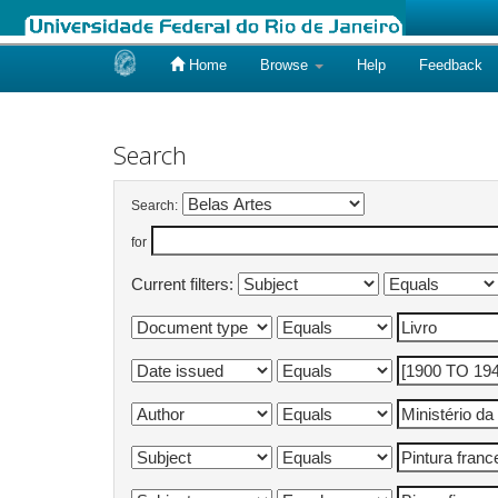
Home
Browse
Help
Feedback
Skip
navigation
Search
Search:
for
Current filters: