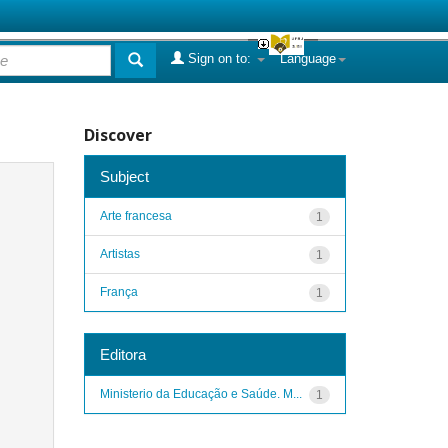
Sign on to:
Language
Discover
Subject
Arte francesa
1
Artistas
1
França
1
Editora
Ministerio da Educação e Saúde. M...
1