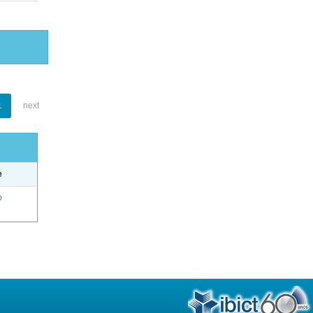
1
next
e
o