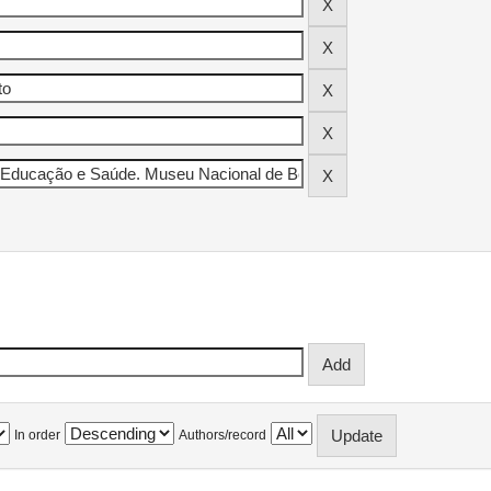
In order
Authors/record