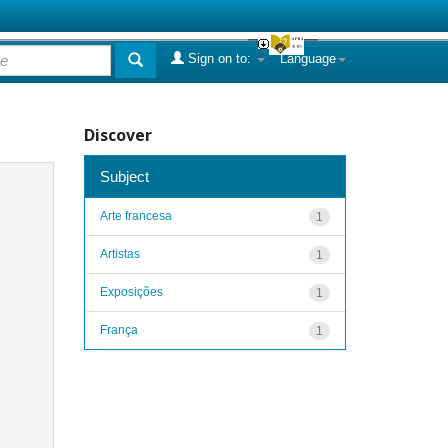
Sign on to:
Language
Discover
Subject
Arte francesa
1
Artistas
1
Exposições
1
França
1