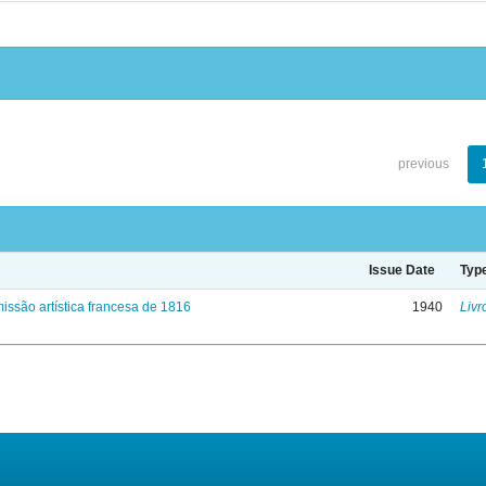
previous
Issue Date
Typ
issão artística francesa de 1816
1940
Livr