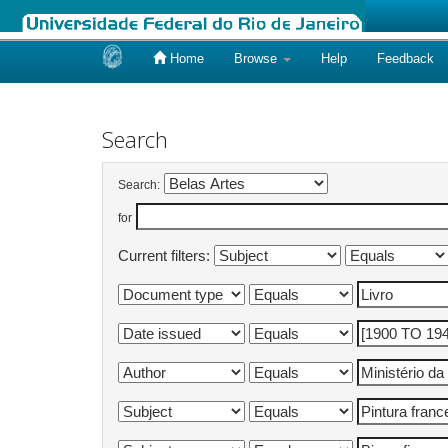
Home
Browse
Help
Feedback
Skip
navigation
Search
Search:
for
Current filters: