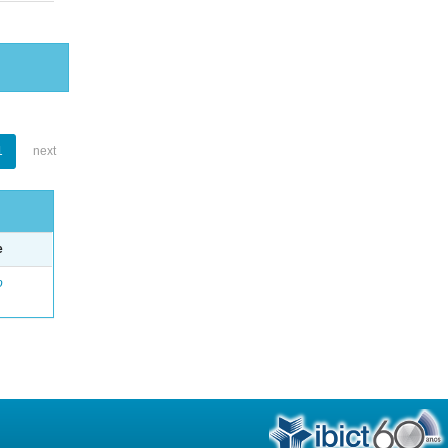
1
next
e
o