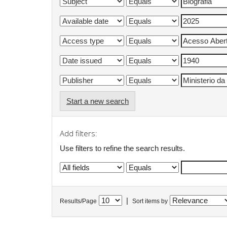
Start a new search
Add filters:
Use filters to refine the search results.
|
Results/Page
Sort items by